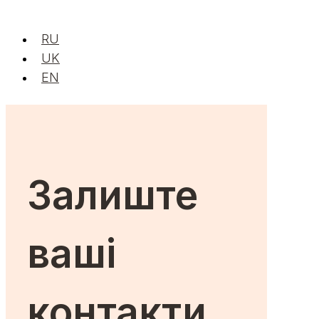
RU
UK
EN
Залиште
ваші
контакти